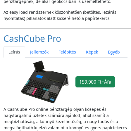
pénztárgépnek, de akár gépkocsiban is üzemeltethető.
Az easy load rendszernek köszönhetően (betöltés, lezárás,
nyomtatás) pillanatok alatt kicserélhető a papírtekercs
CashCube Pro
Leírás
Jellemzők
Felépítés
Képek
Egyéb
159.900 Ft+Áfa
A CashCube Pro online pénztárgép olyan közepes és
nagyforgalmú üzletek számára ajánlott, ahol számít a
megbízhatóság, a künnyű kezelhetőség, a nagy tudás és a
megvilágítható kijelző valamint a könnyű és gyors papírtekercs