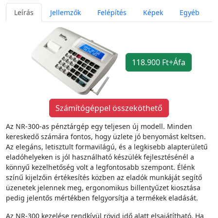
Leírás
Jellemzők
Felépítés
Képek
Egyéb
118.900 Ft+Áfa
Számítógéppel összeköthető
Az NR-300-as pénztárgép egy teljesen új modell. Minden
kereskedő számára fontos, hogy üzlete jó benyomást keltsen.
Az elegáns, letisztult formavilágú, és a legkisebb alapterületű
eladóhelyeken is jól használható készülék fejlesztésénél a
könnyű kezelhetőség volt a legfontosabb szempont. Élénk
színű kijelzőin értékesítés közben az eladók munkáját segítő
üzenetek jelennek meg, ergonomikus billentyűzet kiosztása
pedig jelentős mértékben felgyorsítja a termékek eladását.
Az NR-300 kezelése rendkívül rövid idő alatt elsajátítható. Ha