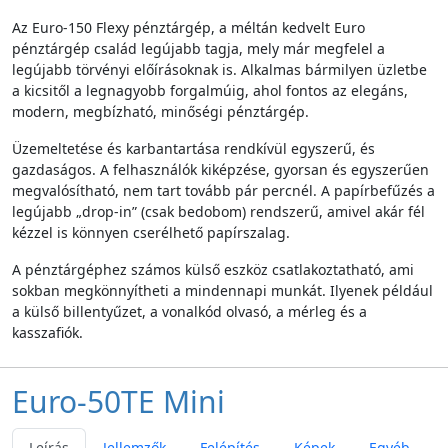
Az Euro-150 Flexy pénztárgép, a méltán kedvelt Euro
pénztárgép család legújabb tagja, mely már megfelel a
legújabb törvényi előírásoknak is. Alkalmas bármilyen üzletbe
a kicsitől a legnagyobb forgalmúig, ahol fontos az elegáns,
modern, megbízható, minőségi pénztárgép.
Üzemeltetése és karbantartása rendkívül egyszerű, és
gazdaságos. A felhasználók kiképzése, gyorsan és egyszerűen
megvalósítható, nem tart tovább pár percnél. A papírbefűzés a
legújabb „drop-in” (csak bedobom) rendszerű, amivel akár fél
kézzel is könnyen cserélhető papírszalag.
A pénztárgéphez számos külső eszköz csatlakoztatható, ami
sokban megkönnyítheti a mindennapi munkát. Ilyenek például
a külső billentyűzet, a vonalkód olvasó, a mérleg és a
kasszafiók.
Euro-50TE Mini
Leírás
Jellemzők
Felépítés
Képek
Egyéb