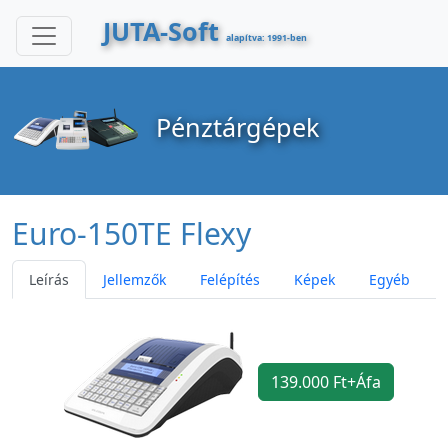
JUTA-Soft
alapítva: 1991-ben
Pénztárgépek
Euro-150TE Flexy
Leírás
Jellemzők
Felépítés
Képek
Egyéb
139.000 Ft+Áfa