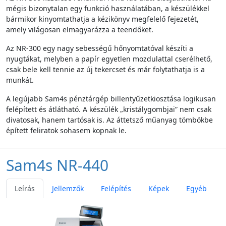
mégis bizonytalan egy funkció használatában, a készülékkel
bármikor kinyomtathatja a kézikönyv megfelelő fejezetét,
amely világosan elmagyarázza a teendőket.
Az NR-300 egy nagy sebességű hőnyomtatóval készíti a
nyugtákat, melyben a papír egyetlen mozdulattal cserélhető,
csak bele kell tennie az új tekercset és már folytathatja is a
munkát.
A legújabb Sam4s pénztárgép billentyűzetkiosztása logikusan
felépített és átlátható. A készülék „kristálygombjai” nem csak
divatosak, hanem tartósak is. Az áttetsző műanyag tömbökbe
épített feliratok sohasem kopnak le.
Sam4s NR-440
Leírás
Jellemzők
Felépítés
Képek
Egyéb