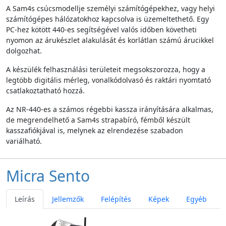
A Sam4s csúcsmodellje személyi számítógépekhez, vagy helyi
számítógépes hálózatokhoz kapcsolva is üzemeltethető. Egy
PC-hez kötött 440-es segítségével valós időben követheti
nyomon az árukészlet alakulását és korlátlan számú árucikkel
dolgozhat.
A készülék felhasználási területeit megsokszorozza, hogy a
legtöbb digitális mérleg, vonalkódolvasó és raktári nyomtató
csatlakoztatható hozzá.
Az NR-440-es a számos régebbi kassza irányítására alkalmas,
de megrendelhető a Sam4s strapabíró, fémből készült
kasszafiókjával is, melynek az elrendezése szabadon
variálható.
Micra Sento
Leírás
Jellemzők
Felépítés
Képek
Egyéb