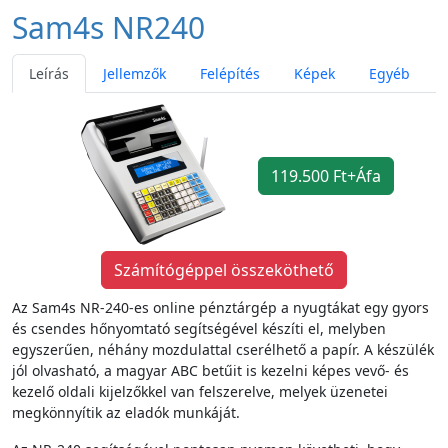
Sam4s NR240
Leírás
Jellemzők
Felépítés
Képek
Egyéb
119.500 Ft+Áfa
Számítógéppel összeköthető
Az Sam4s NR-240-es online pénztárgép a nyugtákat egy gyors
és csendes hőnyomtató segítségével készíti el, melyben
egyszerűen, néhány mozdulattal cserélhető a papír. A készülék
jól olvasható, a magyar ABC betűit is kezelni képes vevő- és
kezelő oldali kijelzőkkel van felszerelve, melyek üzenetei
megkönnyítik az eladók munkáját.