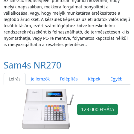
Az NR-240 segítségével pontosan nyomon követheti, hogy
melyik napszakban, mekkora forgalmat bonyolított a
vállalkozása, vagy, hogy melyik munkatársa értékesítette a
legtöbb árucikket. A készülék képes az üzleti adatok valós idejű
továbbítására, ezért számítógéphez kötve kereskedelmi
rendszerek részeként is felhasználható, de természetesen ki is
nyomtathatja, vagy PC-re mentve, folyamatos kapcsolat nélkül
is megvizsgálhatja a részletes jelentéseit.
Sam4s NR270
Leírás
Jellemzők
Felépítés
Képek
Egyéb
123.000 Ft+Áfa