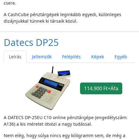
csere.
A CashCube pénztárgépek leginkább egyedi, különleges
dizájnjukkal tünnek ki társaik közül.
Datecs DP25
Leírás
Jellemzők
Felépítés
Képek
Egyéb
114.900 Ft+Áfa
A DATECS DP-25EU C10 online pénztárgépe (engedélyszám:
A136) a kis méretet ötvözi a nagy tudással.
Nem elég, hogy súlya nincs egy kilógramm sem, de még a