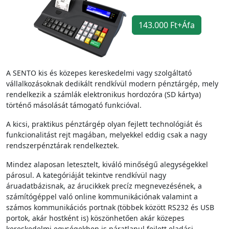
143.000 Ft+Áfa
A SENTO kis és közepes kereskedelmi vagy szolgáltató
vállalkozásoknak dedikált rendkívül modern pénztárgép, mely
rendelkezik a számlák elektronikus hordozóra (SD kártya)
történő másolását támogató funkcióval.
A kicsi, praktikus pénztárgép olyan fejlett technológiát és
funkcionalitást rejt magában, melyekkel eddig csak a nagy
rendszerpénztárak rendelkeztek.
Mindez alaposan letesztelt, kiváló minőségű alegységekkel
párosul. A kategóriáját tekintve rendkívül nagy
áruadatbázisnak, az árucikkek precíz megnevezésének, a
számítógéppel való online kommunikációnak valamint a
számos kommunikációs portnak (többek között RS232 és USB
portok, akár hostként is) köszönhetően akár közepes
kereskedelmi egységekben is páratlanul fejlett eladási