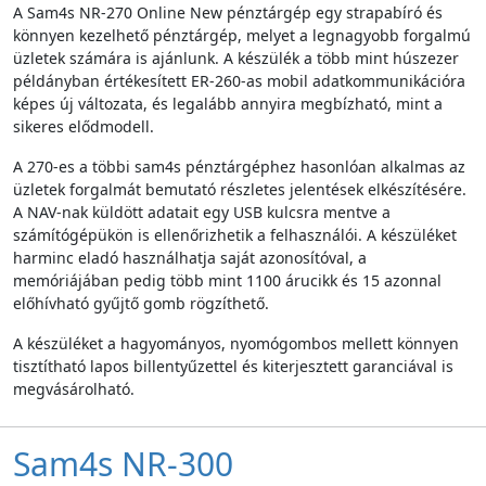
A Sam4s NR-270 Online New pénztárgép egy strapabíró és
könnyen kezelhető pénztárgép, melyet a legnagyobb forgalmú
üzletek számára is ajánlunk. A készülék a több mint húszezer
példányban értékesített ER-260-as mobil adatkommunikációra
képes új változata, és legalább annyira megbízható, mint a
sikeres elődmodell.
A 270-es a többi sam4s pénztárgéphez hasonlóan alkalmas az
üzletek forgalmát bemutató részletes jelentések elkészítésére.
A NAV-nak küldött adatait egy USB kulcsra mentve a
számítógépükön is ellenőrizhetik a felhasználói. A készüléket
harminc eladó használhatja saját azonosítóval, a
memóriájában pedig több mint 1100 árucikk és 15 azonnal
előhívható gyűjtő gomb rögzíthető.
A készüléket a hagyományos, nyomógombos mellett könnyen
tisztítható lapos billentyűzettel és kiterjesztett garanciával is
megvásárolható.
Sam4s NR-300