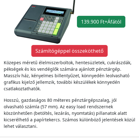
139.900 Ft+Áfától
Számítógéppel összeköthető
Közepes méretű élelmiszerboltok, hentesüzletek, cukrászdák,
pékségek és kis vendéglők számára ajánlott pénztárgép.
Masszív ház, kényelmes billentyűzet, könnyedén leolvasható
grafikus kijelző jellemzik, további készülékek könnyedén
csatlakoztathatók.
Hosszú, gazdaságos 80 méteres pénztárgépszalag, jól
olvasható számla (57 mm). Az easy load rendszernek
köszönhetően (betöltés, lezárás, nyomtatás) pillanatok alatt
kicserélhető a papírtekercs. Számos különböző jelentések közül
lehet választani.