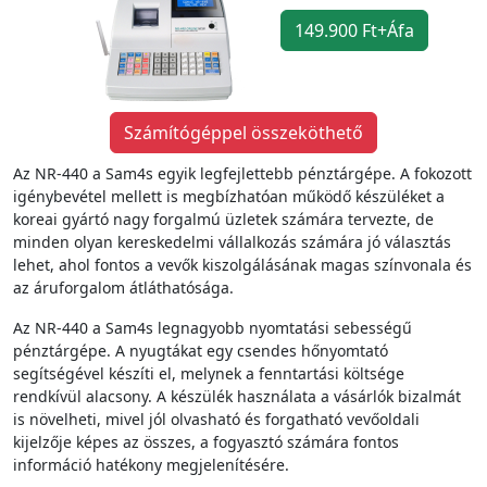
149.900 Ft+Áfa
Számítógéppel összeköthető
Az NR-440 a Sam4s egyik legfejlettebb pénztárgépe. A fokozott
igénybevétel mellett is megbízhatóan működő készüléket a
koreai gyártó nagy forgalmú üzletek számára tervezte, de
minden olyan kereskedelmi vállalkozás számára jó választás
lehet, ahol fontos a vevők kiszolgálásának magas színvonala és
az áruforgalom átláthatósága.
Az NR-440 a Sam4s legnagyobb nyomtatási sebességű
pénztárgépe. A nyugtákat egy csendes hőnyomtató
segítségével készíti el, melynek a fenntartási költsége
rendkívül alacsony. A készülék használata a vásárlók bizalmát
is növelheti, mivel jól olvasható és forgatható vevőoldali
kijelzője képes az összes, a fogyasztó számára fontos
információ hatékony megjelenítésére.