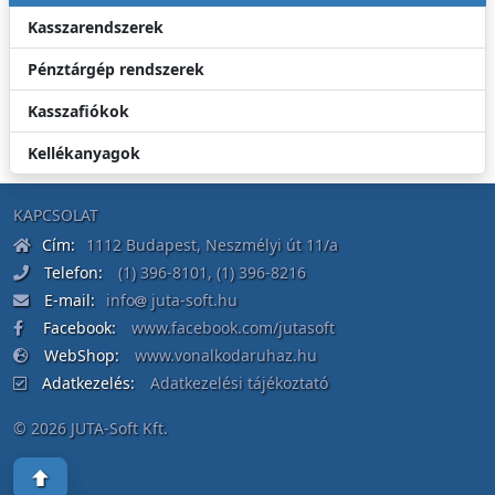
Kasszarendszerek
Pénztárgép rendszerek
Kasszafiókok
Kellékanyagok
KAPCSOLAT
Cím:
1112 Budapest, Neszmélyi út 11/a
Telefon:
(1) 396-8101
,
(1) 396-8216
E-mail:
info
juta-soft.hu
Facebook:
www.facebook.com/jutasoft
WebShop:
www.vonalkodaruhaz.hu
Adatkezelés:
Adatkezelési tájékoztató
© 2026 JUTA-Soft Kft.