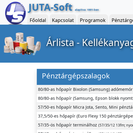
JUTA-Soft
alapítva: 1991-ben
Főoldal
Kapcsolat
Programok
Pénztárg
Árlista - Kellékanya
Pénztárgépszalagok
80/80-as hőpapír Bixolon (Samsung) adómemó
80/80-as hőpapír (Samsung, Epson blokk nyom
57/50-es hőpapír Micra Jota, Sento, Mini pénz
37,5/50-es hőpapír (Euro Flexy 150 pénztárgép
57/35-ös hőpapír terminálhoz
(57/35/12 13fm; nyo