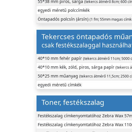
55*38 mm piros, sárga
(tekercs átmérő 8cm; 600 cí
egyedi méretű polccímkék
Öntapadós polcsín (ársín)
(1 fm; 55mm magas címk
Tekercses öntapadós műan
csak festékszalaggal használha
40*10 mm fehér papír
(tekercs átmérő 11cm; 5000 
40*10 mm kék, zöld, piros, sárga papír
(tekercs 
50*25 mm műanyag
(tekercs átmérő 11,5cm; 2500 c
egyedi méretű címkék
Toner, festékszalag
Festékszalag címkenyomtatóhoz Zebra Wax 5
Festékszalag címkenyomtatóhoz Zebra Wax 1