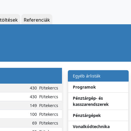
töltések
Referenciák
Egyéb árlisták
Programok
430
Ft/tekercs
430
Ft/tekercs
Pénztárgép- és
kasszarendszerek
149
Ft/tekercs
100
Ft/tekercs
Pénztárgépek
69
Ft/tekercs
Vonalkódtechnika