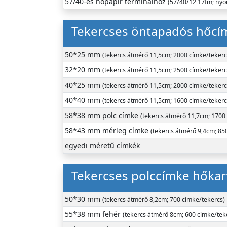
57/40-es hőpapír terminálhoz
(57/40/12 17fm; nyo
Tekercses öntapadós hőcí
50*25 mm
(tekercs átmérő 11,5cm; 2000 címke/tekerc
32*20 mm
(tekercs átmérő 11,5cm; 2500 címke/tekerc
40*25 mm
(tekercs átmérő 11,5cm; 2000 címke/tekerc
40*40 mm
(tekercs átmérő 11,5cm; 1600 címke/tekerc
58*38 mm polc címke
(tekercs átmérő 11,7cm; 1700
58*43 mm mérleg címke
(tekercs átmérő 9,4cm; 85
egyedi méretű címkék
Tekercses polccímke hőka
50*30 mm
(tekercs átmérő 8,2cm; 700 címke/tekercs)
55*38 mm fehér
(tekercs átmérő 8cm; 600 címke/tek