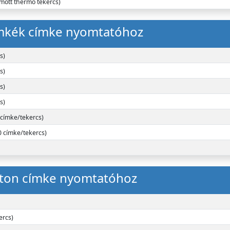
mott thermo tekercs)
mkék címke nyomtatóhoz
s)
s)
s)
s)
 címke/tekercs)
0 címke/tekercs)
rton címke nyomtatóhoz
ercs)