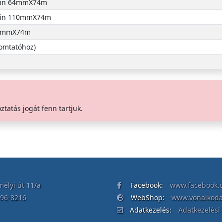
esin 64mmX74m
esin 110mmX74m
 64mmX74m
omtatóhoz)
oztatás jogát fenn tartjuk.
élyi út 11/a
Facebook:
www.facebook.c
396-8216
WebShop:
www.vonalkod
Adatkezelés:
Adatkezelési 