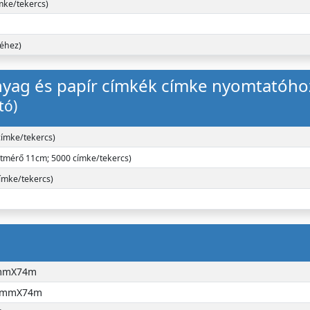
mke/tekercs)
éhez)
yag és papír címkék címke nyomtatóh
tó)
címke/tekercs)
átmérő 11cm; 5000 címke/tekercs)
ímke/tekercs)
7mmX74m
10mmX74m