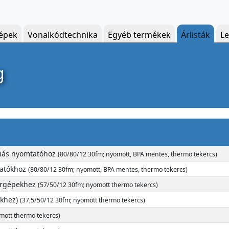
épek
Vonalkódtechnika
Egyéb termékek
Árlisták
Le
g
riás nyomtatóhoz
(80/80/12 30fm; nyomott, BPA mentes, thermo tekercs)
tatókhoz
(80/80/12 30fm; nyomott, BPA mentes, thermo tekercs)
tárgépekhez
(57/50/12 30fm; nyomott thermo tekercs)
ekhez)
(37,5/50/12 30fm; nyomott thermo tekercs)
mott thermo tekercs)