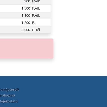
900
Ft/db
1.500
Ft/db
1.800
Ft/db
1.200
Ft
8.000
Ft-tól
om/jutasoft
aruhaz.hu
tájékoztató